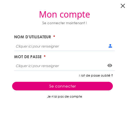
ORSAY
Mon compte
Menu
PORTAIL FAMILLES
Se connecter maintenant !
NOM D'UTILISATEUR
MOT DE PASSE
Voir
Mot de passe oublié ?
Se connecter
Je n'ai pas de compte
ACCUEIL