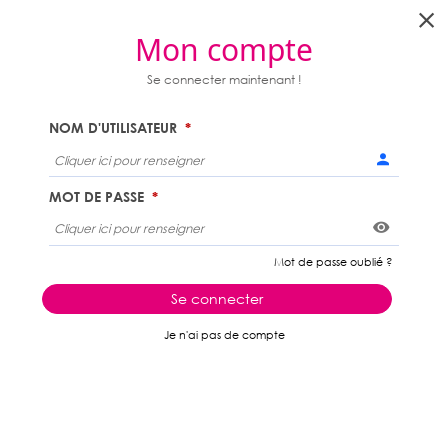
ORSAY
Mon compte
Menu
PORTAIL FAMILLES
Se connecter maintenant !
NOM D'UTILISATEUR
MOT DE PASSE
Voir
Mot de passe oublié ?
Se connecter
Je n'ai pas de compte
ACCUEIL